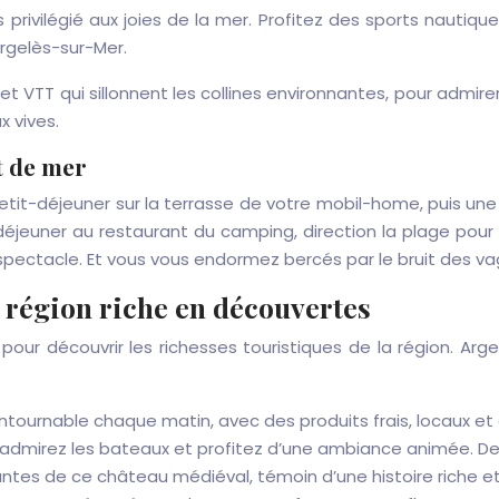
privilégié aux joies de la mer. Profitez des sports nautiques
Argelès-sur-Mer.
 VTT qui sillonnent les collines environnantes, pour admire
 vives.
t de mer
tit-déjeuner sur la terrasse de votre mobil-home, puis une
déjeuner au restaurant du camping, direction la plage pour u
 spectacle. Et vous vous endormez bercés par le bruit des va
 région riche en découvertes
our découvrir les richesses touristiques de la région. Arge
tournable chaque matin, avec des produits frais, locaux et ar
s, admirez les bateaux et profitez d’une ambiance animée. D
nantes de ce château médiéval, témoin d’une histoire riche e