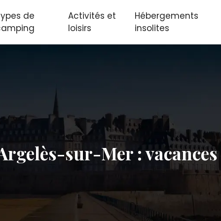
Types de
Activités et
Hébergements
camping
loisirs
insolites
Argelès-sur-Mer : vacances f