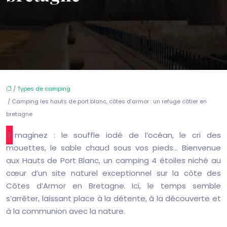
/
Types de camping
/ Camping les hauts de port blanc, côtes d’armor : un refuge côtier en
bretagne
Imaginez : le souffle iodé de l’océan, le cri des
mouettes, le sable chaud sous vos pieds… Bienvenue
aux Hauts de Port Blanc, un camping 4 étoiles niché au
cœur d’un site naturel exceptionnel sur la côte des
Côtes d’Armor en Bretagne. Ici, le temps semble
s’arrêter, laissant place à la détente, à la découverte et
à la communion avec la nature.