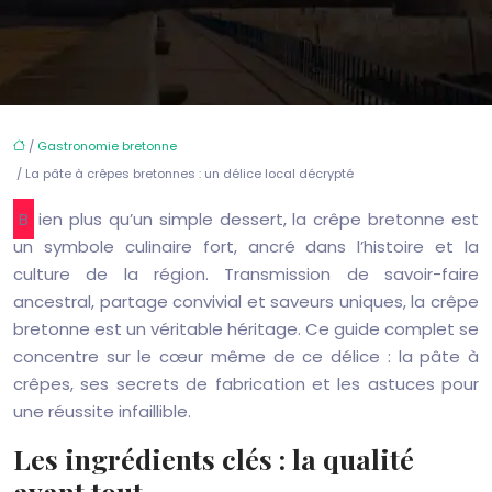
/
Gastronomie bretonne
/ La pâte à crêpes bretonnes : un délice local décrypté
Bien plus qu’un simple dessert, la crêpe bretonne est
un symbole culinaire fort, ancré dans l’histoire et la
culture de la région. Transmission de savoir-faire
ancestral, partage convivial et saveurs uniques, la crêpe
bretonne est un véritable héritage. Ce guide complet se
concentre sur le cœur même de ce délice : la pâte à
crêpes, ses secrets de fabrication et les astuces pour
une réussite infaillible.
Les ingrédients clés : la qualité
avant tout