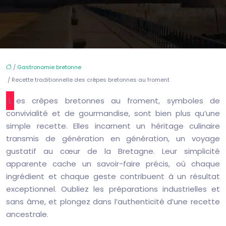
/
Gastronomie bretonne
/ Recette traditionnelle des crêpes bretonnes au froment
Les crêpes bretonnes au froment, symboles de
convivialité et de gourmandise, sont bien plus qu’une
simple recette. Elles incarnent un héritage culinaire
transmis de génération en génération, un voyage
gustatif au cœur de la Bretagne. Leur simplicité
apparente cache un savoir-faire précis, où chaque
ingrédient et chaque geste contribuent à un résultat
exceptionnel. Oubliez les préparations industrielles et
sans âme, et plongez dans l’authenticité d’une recette
ancestrale.